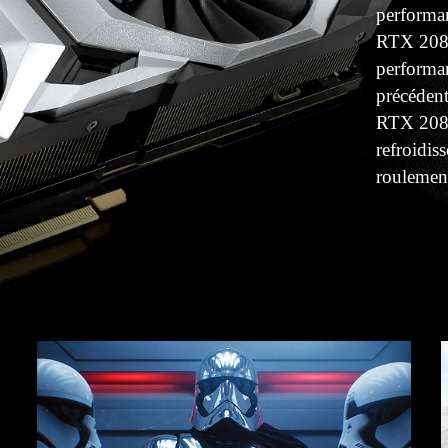
performan
RTX 2080
performan
précéden
RTX 2080
refroidis
roulement