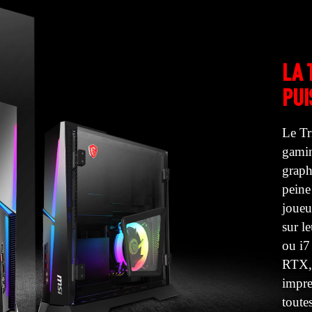
LA 
PUI
Le Tr
gamin
graph
peine
joueu
sur l
ou i7
RTX, 
impre
toute