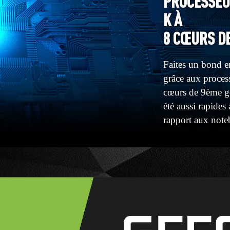
PROCESSEU
K À
8 CŒURS D
Faites un bond e
grâce aux proces
cœurs de 9ème gé
été aussi rapide
rapport aux note