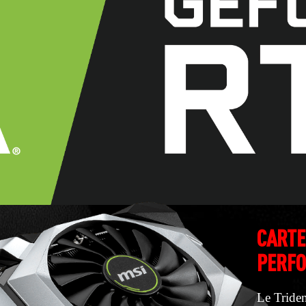
CARTE
PERFO
Le Triden