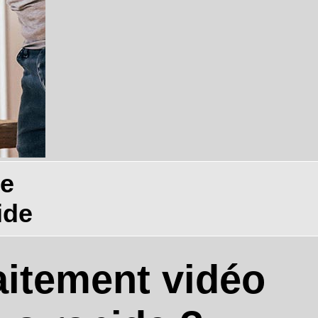
de
ide
aitement vidéo