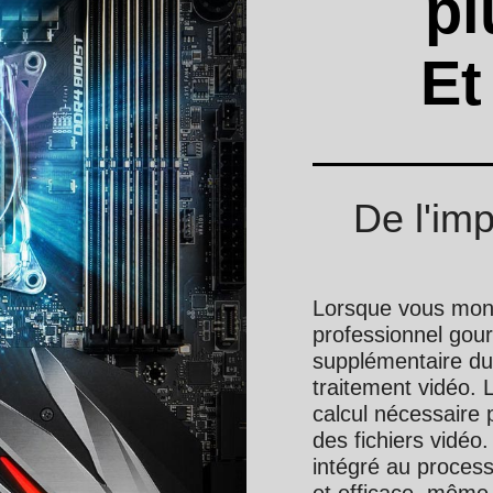
pl
Et
De l'im
Lorsque vous mont
professionnel go
supplémentaire du
traitement vidéo. 
calcul nécessaire 
des fichiers vidéo
intégré au process
et efficace, même 