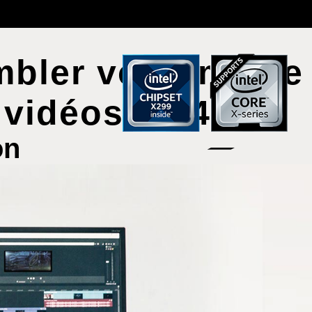
embler vous-même
 vidéos en 4K
on