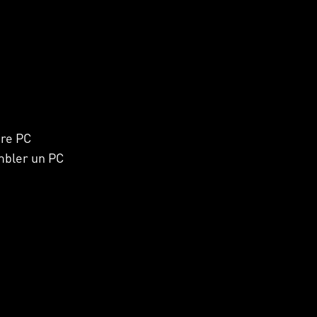
e
tre PC
mbler un PC