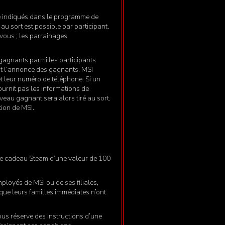
nse indiqués dans le programme de
au sort est possible par participant.
vous ; les parrainages
gagnants parmi les participants
ant l’annonce des gagnants. MSI
et leur numéro de téléphone. Si un
ournit pas les informations de
veau gagnant sera alors tiré au sort.
tion de MSI.
rte cadeau Steam d’une valeur de 100
loyés de MSI ou de ses filiales,
 que leurs familles immédiates n’ont
ous réserve des instructions d’une