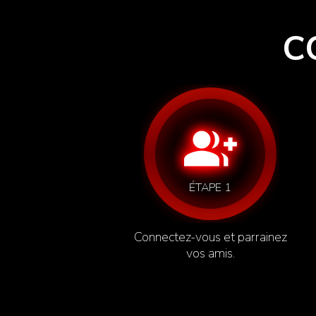
C
group_add
ÉTAPE 1
Connectez-vous et parrainez
vos amis.