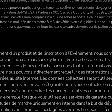
t, à sa discrétion, disqualifier les participants qui ne respectent pas ou en
, vous pouvez participer gratuitement à cet Événement et tenter de gagner 
 marketing de MSI USA à l’adresse 901 Canada Court, City of Industry, CA
le et inclure votre nom complet ainsi qu’une adresse postale valide aux État
sse e-mail afin de permettre à MSI de vérifier votre éligibilité. Une seule 
 informations que vous aurez fournies dans le cadre de votre participation 
.
ment d’un produit et de l’inscription à l’Événement, nous s
vant inclure, mais sans s’y limiter, votre adresse e-mail, 
rement, les détails de l’achat ainsi que d’autres information
tre, nous pouvons indirectement recueillir des informations
rées au site Internet. Les données collectées seront utilisé
t, pour vérifier votre éligibilité, pour vous contacter en c
re envoyés, pour stocker les données relatives au produit en
r exemple, lorsque vous utilisez les services de garantie ou
s études de marché uniquement en interne dans le but de dé
rmations ne seront pas partagées avec des tiers, sauf : i) à d