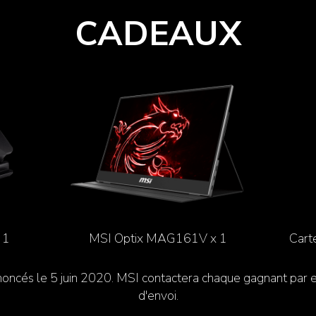
CADEAUX
 1
MSI Optix MAG161V x 1
Cart
ncés le 5 juin 2020. MSI contactera chaque gagnant par e-m
d'envoi.