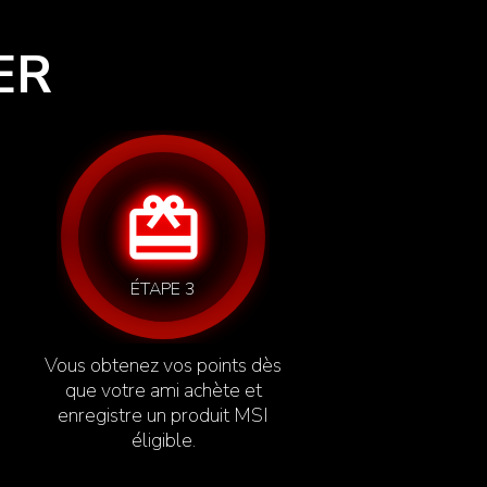
ER
card_giftcard
ÉTAPE 3
Vous obtenez vos points dès
que votre ami achète et
enregistre un produit MSI
éligible.