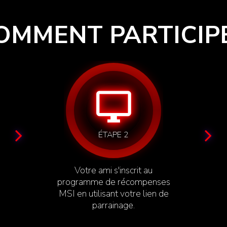
OMMENT PARTICIP
desktop_windows
ÉTAPE 2
Votre ami s'inscrit au
programme de récompenses
MSI en utilisant votre lien de
parrainage.