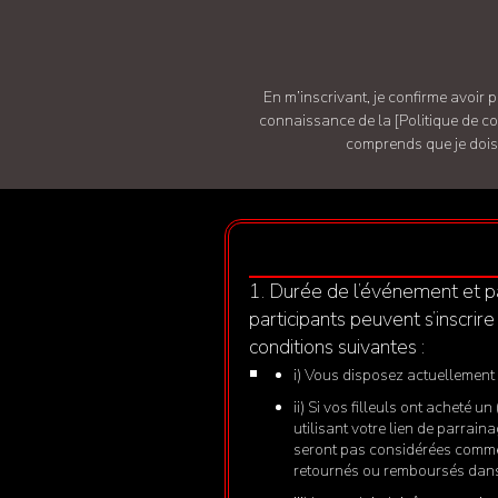
En m’inscrivant, je confirme avo
connaissance de la
[Politique de co
comprends que je dois 
1. Durée de l’événement et pa
participants peuvent s’inscri
conditions suivantes :
i) Vous disposez actuellement 
ii) Si vos filleuls ont acheté 
utilisant votre lien de parrain
seront pas considérées comme va
retournés ou remboursés dans 