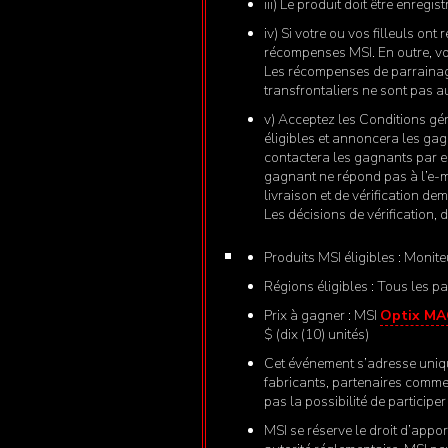
iii) Le produit doit être enregis
iv) Si votre ou vos filleuls o
récompenses MSI. En outre, vou
Les récompenses de parrainage
transfrontaliers ne sont pas a
v) Acceptez les Conditions gé
éligibles et annoncera les gag
contactera les gagnants par e-
gagnant ne répond pas à l’e-ma
livraison et de vérification d
Les décisions de vérification, 
Produits MSI éligibles : Monit
Régions éligibles : Tous les pay
Prix à gagner : MSI
Optix M
$ (dix (10) unités)
Cet événement s’adresse uniqu
fabricants, partenaires commer
pas la possibilité de participe
MSI se réserve le droit d’appo