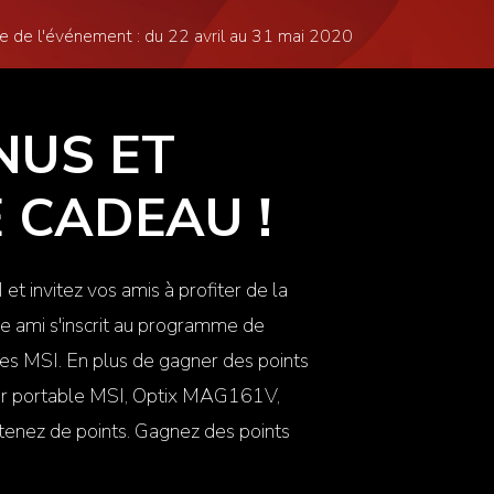
e de l'événement : du 22 avril au 31 mai 2020
NUS ET
 CADEAU !
 invitez vos amis à profiter de la
re ami s'inscrit au programme de
es MSI. En plus de gagner des points
ur portable MSI,
Optix MAG161V
,
btenez de points. Gagnez des points