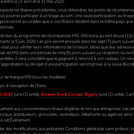
tré entre le 21 avril et le 31 mai 2020.
nt respecté les étapes précédentes, vous obtiendrez les points de récompe
s pourrez participer à un tirage au sort. Une seule participation au tirage 
 ne seront accordées que si vos filleuls résident dans le même pays que 
utorisés.
nérales du programme de récompenses MSI. MSI tirera au sort douze (12) 
nants le 5 juin 2020. Les prix seront envoyés dans les sept (7) jours suiv
mail pour vérifier leurs informations de livraison, telles que leur adresse 
il de MSI dans une période de cinq (5) jours suivant sa réception, ou ne f
emandées, il sera considéré que le gagnant a renoncé à son cadeau. Un nou
d’approbation ou de rejet d’une participation seront prises à la seule discré
eur de marque MSI (tous les modèles)
s, à l’exception de l’Italie.
AG161V
(une (1) unité),
Stream Deck Corsair Elgato
(une (1) unité), Ca
ement aux consommateurs finaux éligibles et non aux entreprises. Les emp
ciaux, distributeurs, grossistes, revendeurs, détaillants ou agences ainsi
r à cet Événement.
rter des modifications aux présentes Conditions générales sans préavis, s