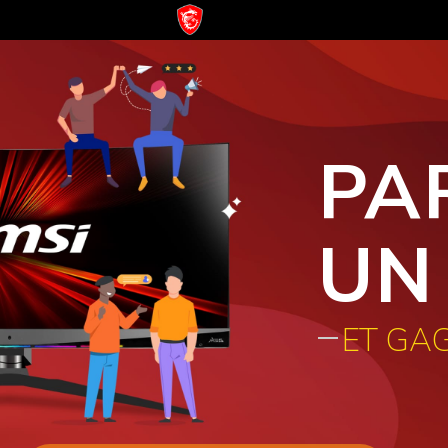
PA
UN
ET GA