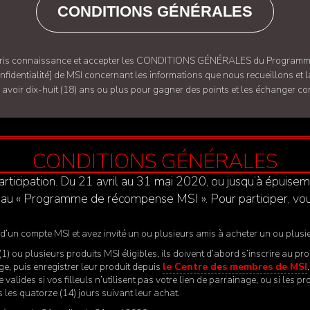
CONDITIONS GÉNÉRALES
ir pris connaissance et accepter les CONDITIONS GÉNÉRALES du Programme
nfidentialité]
de MSI concernant les informations que nous recueillons et la
avoir dix-huit (18) ans ou plus pour gagner des points et les échanger c
CONDITIONS GÉNÉRALES
rticipation. Du 21 avril au 31 mai 2020, ou jusqu’à épuisem
re au « Programme de récompense MSI ». Pour participer, vo
d’un compte MSI et avez invité un ou plusieurs amis à acheter un ou plusie
un (1) ou plusieurs produits MSI éligibles, ils doivent d’abord s’inscrire 
age, puis enregistrer leur produit depuis
le Centre des membres de MSI
lides si vos filleuls n’utilisent pas votre lien de parrainage, ou si les pr
les quatorze (14) jours suivant leur achat.