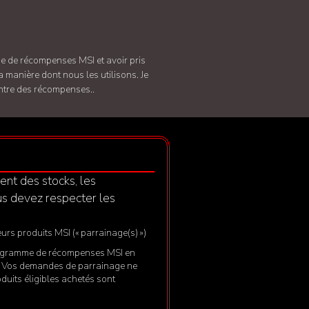
 de récompenses MSI et avoir pris
 manière dont nous les utilisons. Je
ontre des récompenses..
ent des stocks, les
us devez respecter les
urs produits MSI (« parrainage(s) »)
au programme de récompenses MSI en
. Vos demandes de parrainage ne
oduits éligibles achetés sont