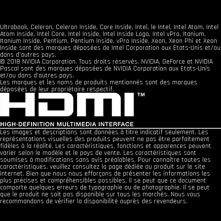
Ultrabook, Celeron, Celeron Inside, Core Inside, Intel, le Intel, Intel Atom, Intel
Atom Inside, Intel Core, Intel Inside, Intel Inside Logo, Intel vPro, Itanium,
Itanium Inside, Pentium, Pentium Inside, vPro Inside, Xeon, Xeon Phi et Xeon
Inside sont des marques déposées de Intel Corporation aux Etats-Unis et/ou
dans d'autres pays.
© 2018 NVIDIA Corporation. Tous droits réservés. NVIDIA, GeForce et NVIDIA
Pascal sont des marques déposées de NVIDIA Corporation aux Etats-Unis
et/ou dans d'autres pays.
Les marques et les noms de produits mentionnés sont des marques
déposées de leur propriétaire respectif.
Les images et descriptions sont données à titre indicatif seulement. Les
représentations visuelles des produits peuvent ne pas être parfaitement
fidèles à la réalité. Les caractéristiques, fonctions et apparences peuvent
varier selon le modèle et le pays de vente. Les caractéristiques sont
soumises à modifications sans avis préalables. Pour connaître toutes les
caractéristiques, veuillez consultez la page dédiée au produit sur le site
internet. Bien que nous nous efforçons de présenter les informations les
plus précises et compréhensibles possibles, il se peut que ce document
comporte quelques erreurs de typographie ou de photographie. Il se peut
que le produit ne soit pas disponible sur tous les marchés. Nous vous
recommandons de vérifier la disponibilité auprès des revendeurs.