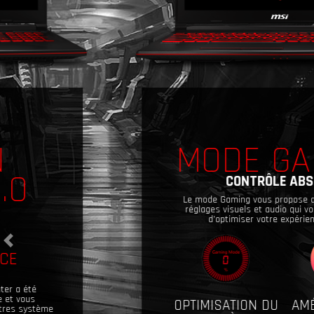
MODE GAMING
CONTRÔLE ABSOLU
Le mode Gaming vous propose des fonctions de
réglages visuels et audio qui vous permettront
d’optimiser votre expérience de jeu.
OPTIMISATION DU
AMÉLIORATION