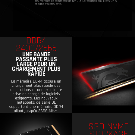
des marques de commerce de NVIDIA Corporation aux Etats-Unis
et dans d'autres pays.
DDR4
2400/2666
UNE BANDE
PASSANTE PLUS
LARGE POUR UN
CHARGEMENT PLUS
RAPIDE
La mémoire DDR4 assure un
chargement plus rapide des
applications et une excellente
prise en charge de logiciels
exigeants. Les nouveaux
notebooks de série GL
supportent une mémoire DDR4
allant jusqu'à 2666 MHz*.
SSD NVME
STOCKAGE