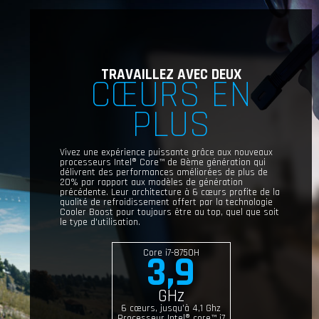
TRAVAILLEZ AVEC DEUX
CŒURS EN
PLUS
Vivez une expérience puissante grâce aux nouveaux
processeurs Intel® Core™ de 8ème génération qui
délivrent des performances améliorées de plus de
20% par rapport aux modèles de génération
précédente. Leur architecture à 6 cœurs profite de la
qualité de refroidissement offert par la technologie
Cooler Boost pour toujours être au top, quel que soit
le type d'utilisation.
Core i7-8750H
3,9
GHz
6 cœurs, jusqu'à 4,1 Ghz
Processeur Intel® core™ i7