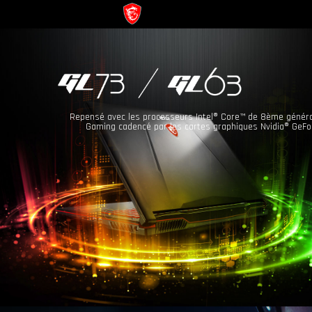
Repensé avec les processeurs Intel® Core™ de 8ème généra
Gaming cadencé par les cartes graphiques Nvidia® GeFo