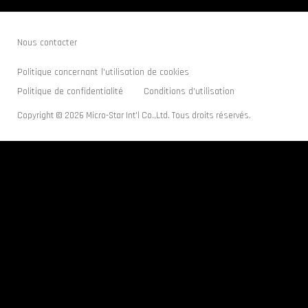
Nous contacter
Politique concernant l'utilisation de cookies
Politique de confidentialité
Conditions d'utilisation
Copyright © 2026 Micro-Star Int'l Co.,Ltd. Tous droits réservés.