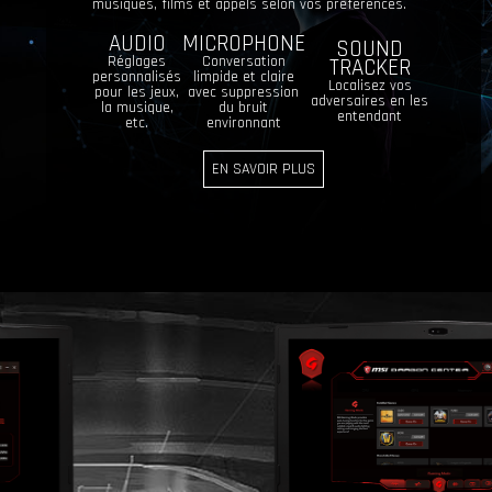
musiques, films et appels selon vos préférences.
AUDIO
MICROPHONE
SOUND
Réglages
Conversation
TRACKER
personnalisés
limpide et claire
Localisez vos
pour les jeux,
avec suppression
adversaires en les
la musique,
du bruit
entendant
etc.
environnant
EN SAVOIR PLUS