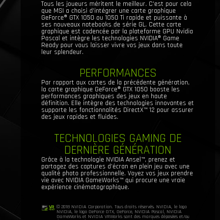
Tous les joueurs méritent le meilleur. C'est pour cela
que MSI a choisi d'intégrer une carte graphique
GeForce® GTX 1050 ou 1050 Ti rapide et puissante à
ses nouveaux notebooks de série GL. Cette carte
graphique est cadencée par la plateforme GPU Nvidia
Pascal et intègre les technologies NVIDIA® Game
Ready pour vous laisser vivre vos jeux dans toute
leur splendeur.
PERFORMANCES
Par rapport aux cartes de la précédente génération,
la carte graphique GeForce® GTX 1050 booste les
performances graphiques des jeux en haute
définition. Elle intègre des technologies innovantes et
supporte les fonctionnalités DirectX™ 12 pour assurer
des jeux rapides et fluides.
TECHNOLOGIES GAMING DE
DERNIÈRE GÉNÉRATION
Grâce à la technologie NVIDIA Ansel™, prenez et
partagez des captures d’écran en plein jeu avec une
qualité photo professionnelle. Voyez vos jeux prendre
vie avec NVIDIA GameWorks™ qui procure une vraie
expérience cinématographique.
© 2018 NVIDIA Corporation. Tous droits réservés. NVIDIA, le logo
NVIDIA, le logo GeForce GTX, GeForce, NVIDIA Pascal, NVIDIA
GameWorks et NVIDIA VRWorks sont des marques déposées et/ou