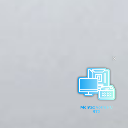
✕
Montez votre PC
RTX