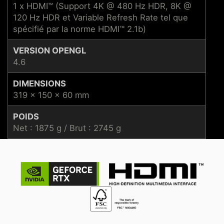
1 x HDMI™ (Support 4K @ 480 Hz HDR, 8K @
120 Hz HDR et Variable Refresh Rate tel que
spécifié par la norme HDMI™ 2.1b)
VERSION OPENGL
4.6
DIMENSIONS
319 x 150 x 60 mm
POIDS
Net : 1875 g / Brut : 2745 g