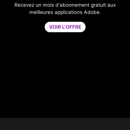
Améliorez votre niveau de protectio
gratuit aux
compromettre les performances de vot
Adobe.
Game Optimizer permet d'allouer la pu
CPU nécessaire à des performances d
optimales en regroupant toutes les appl
non essentielles sur un seul cœur proc
Avec Norton Game Optimizer, vous po
booster les performances et renforcer la
de votre PC en même temps.
Essayez Game Optimizer et Norton 36
Gamer pendant 30 jours gratuiteme
ESSAI GRATUIT DE 30 JOURS