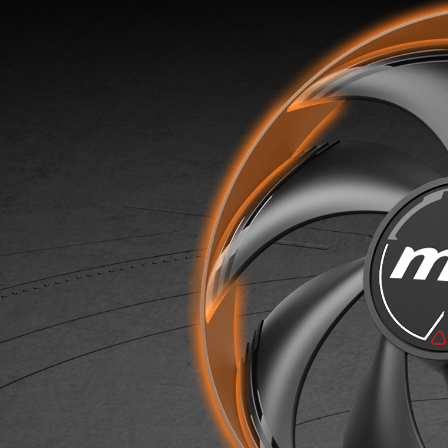
e
s
t
n