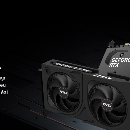
L
ign
jeu
déal
C