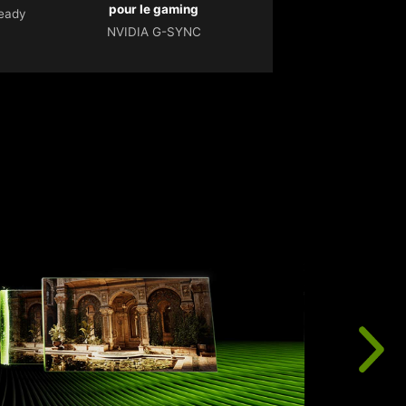
pour le gaming
Ready
NVIDIA G-SYNC
L
p
i
R
n
d
c