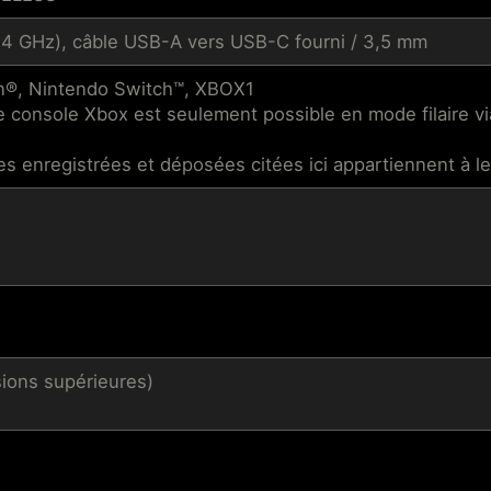
 2,4 GHz), câble USB-A vers USB-C fourni / 3,5 mm
on®, Nintendo Switch™, XBOX1
une console Xbox est seulement possible en mode filaire v
s enregistrées et déposées citées ici appartiennent à leu
ions supérieures)